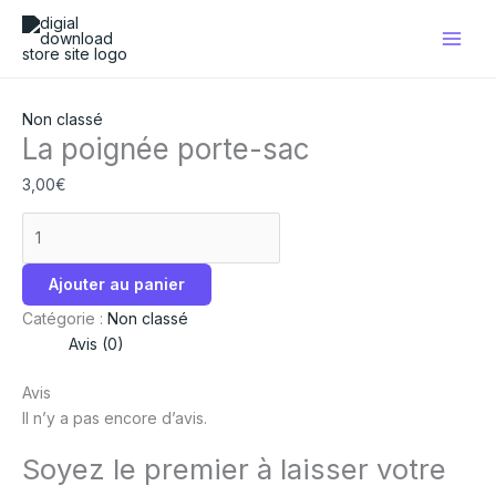
Aller
quantité
Plage
Ce
Ce
Ce
au
de
de
produit
produit
produit
contenu
La
prix :
a
a
a
poignée
9,00€
plusieurs
plusieurs
plusieurs
porte-
à
variations.
variations.
variations.
Non classé
sac
36,00€
Les
Les
Les
La poignée porte-sac
options
options
options
3,00
€
peuvent
peuvent
peuvent
être
être
être
choisies
choisies
choisies
sur
sur
sur
Ajouter au panier
la
la
la
page
page
page
Catégorie :
Non classé
du
du
du
Avis (0)
produit
produit
produit
Avis
Il n’y a pas encore d’avis.
Soyez le premier à laisser votre