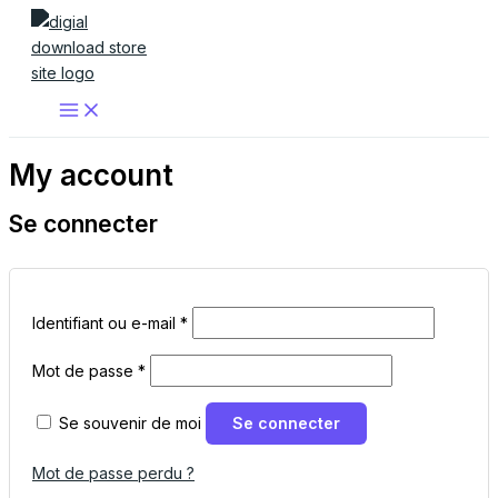
Aller
Obligatoire
Obligatoire
au
contenu
My account
Se connecter
Identifiant ou e-mail
*
Mot de passe
*
Se souvenir de moi
Se connecter
Mot de passe perdu ?