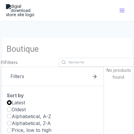
Aller
au
contenu
Boutique
Filters
No products
Filters
found.
Sort by
Latest
Oldest
Alphabetical, A-Z
Alphabetical, Z-A
Price, low to high